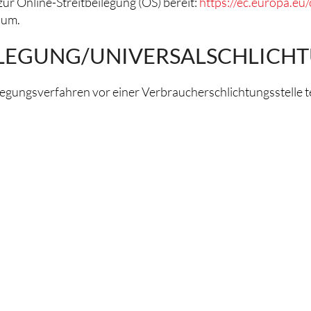
ur Online-Streitbeilegung (OS) bereit:
https://ec.europa.eu
sum.
ILEGUNG/UNIVERSAL­SCHLICHT
beilegungsverfahren vor einer Verbraucherschlichtungsstelle