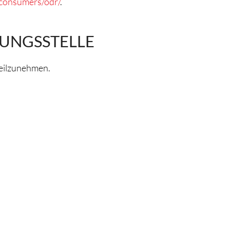
/consumers/odr/
.
UNGS­STELLE
 teilzunehmen.