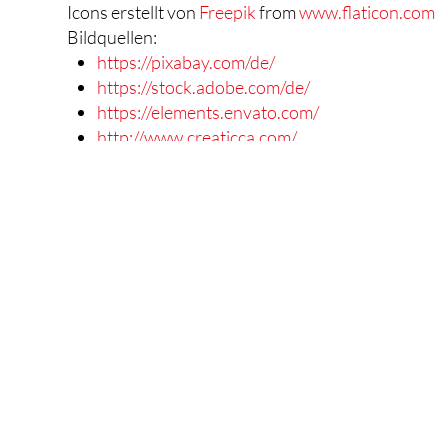
Icons erstellt von
Freepik
from
www.flaticon.com
Bildquellen:
https://pixabay.com/de/
https://stock.adobe.com/de/
https://elements.envato.com/
http://www.creaticca.com/
ÜBER UNS
LEIST
Mehr Infos über unsere
Unser detail
Firma & Mitarbeiter.
Leistungs­a
Mehr
Mehr